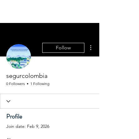
More actions
Follow
segurcolombia
0 Followers
1 Following
Profile
Join date: Feb 9, 2026