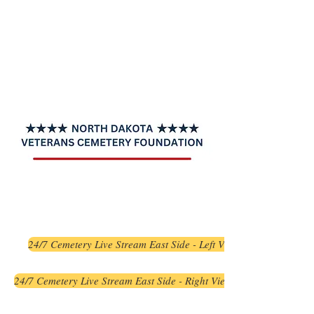
NORTH DAKOTA
VETERANS CEMETERY
FOUNDATION
24/7 Cemetery Live Stream East Side - Left View
24/7 Cemetery Live Stream East Side - Right View