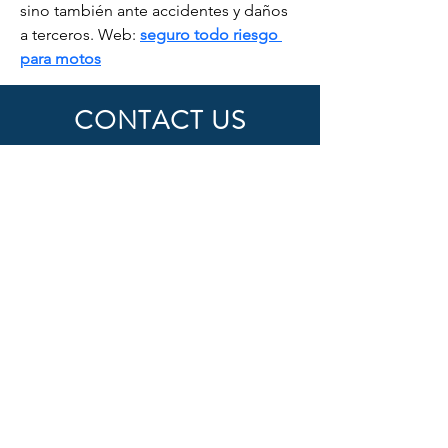
sino también ante accidentes y daños 
a terceros. Web: 
seguro todo riesgo 
para motos
CONTACT US
First Name
Last Name
Email
Subject
Message